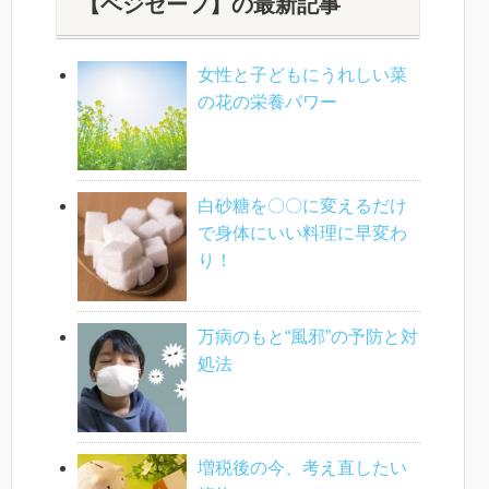
【ベジセーフ】の最新記事
女性と子どもにうれしい菜
の花の栄養パワー
白砂糖を〇〇に変えるだけ
で身体にいい料理に早変わ
り！
万病のもと“風邪”の予防と対
処法
増税後の今、考え直したい