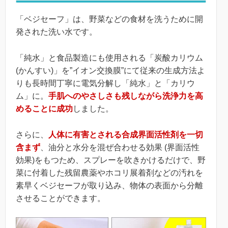
「ベジセーフ」は、野菜などの食材を洗うために開
発された洗い水です。
「純水」と食品製造にも使用される「炭酸カリウム
(かんすい)」を”イオン交換膜”にて従来の生成方法よ
りも長時間丁寧に電気分解し「純水」と「カリウ
ム」に。
手肌へのやさしさも残しながら洗浄力を高
めることに成功
しました。
さらに、
人体に有害とされる合成界面活性剤を一切
含まず
、油分と水分を混ぜ合わせる効果 (界面活性
効果)をもつため、スプレーを吹きかけるだけで、野
菜に付着した残留農薬やホコリ展着剤などの汚れを
素早くベジセーフが取り込み、物体の表面から分離
させることができます。