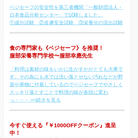
ベジセーフの安全性を第三者機関「一般財団法人・
日本食品分析センター」で試験しました。
①成分試験 ②皮膚安全試験 ③栄養分の流出試験
食の専門家も《ベジセーフ》を推奨！
服部栄養専門学校〜服部幸應先生
「料理は素材の味をいかに生かすかがとても大事で
す。その為にも水では洗い落とせない汚れなどが野
菜や果物に付着しているのでベジセーフでやさしく
スッキリ落とすことで料理の味が各段に変わ
っ・・・ >>続きを見る
今すぐ使える『￥1000OFFクーポン』進呈
中！