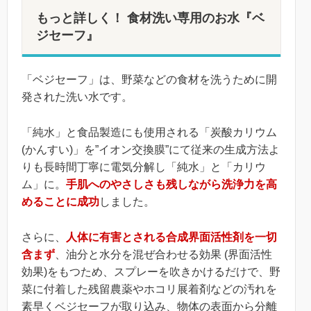
もっと詳しく！ 食材洗い専用のお水『ベ
ジセーフ』
「ベジセーフ」は、野菜などの食材を洗うために開
発された洗い水です。
「純水」と食品製造にも使用される「炭酸カリウム
(かんすい)」を”イオン交換膜”にて従来の生成方法よ
りも長時間丁寧に電気分解し「純水」と「カリウ
ム」に。
手肌へのやさしさも残しながら洗浄力を高
めることに成功
しました。
さらに、
人体に有害とされる合成界面活性剤を一切
含まず
、油分と水分を混ぜ合わせる効果 (界面活性
効果)をもつため、スプレーを吹きかけるだけで、野
菜に付着した残留農薬やホコリ展着剤などの汚れを
素早くベジセーフが取り込み、物体の表面から分離