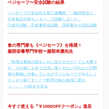
ベジセーフ〜安全試験の結果
ベジセーフの安全性を第三者機関「一般財団法人・
日本食品分析センター」で試験しました。
①成分試験 ②皮膚安全試験 ③栄養分の流出試験
食の専門家も《ベジセーフ》を推奨！
服部栄養専門学校〜服部幸應先生
「料理は素材の味をいかに生かすかがとても大事で
す。その為にも水では洗い落とせない汚れなどが野
菜や果物に付着しているのでベジセーフでやさしく
スッキリ落とすことで料理の味が各段に変わ
っ・・・ >>続きを見る
今すぐ使える『￥1000OFFクーポン』進呈