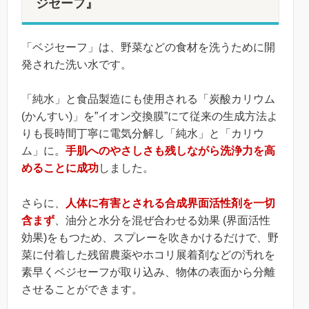
ジセーフ』
「ベジセーフ」は、野菜などの食材を洗うために開
発された洗い水です。
「純水」と食品製造にも使用される「炭酸カリウム
(かんすい)」を”イオン交換膜”にて従来の生成方法よ
りも長時間丁寧に電気分解し「純水」と「カリウ
ム」に。
手肌へのやさしさも残しながら洗浄力を高
めることに成功
しました。
さらに、
人体に有害とされる合成界面活性剤を一切
含まず
、油分と水分を混ぜ合わせる効果 (界面活性
効果)をもつため、スプレーを吹きかけるだけで、野
菜に付着した残留農薬やホコリ展着剤などの汚れを
素早くベジセーフが取り込み、物体の表面から分離
させることができます。