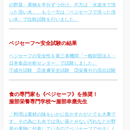
の野菜・果物を半分ずつ分け、片方は「水道水で洗
った洗い水」、もう一方は「ベジセーフで洗った洗
い水」で比較試験を行いました。
ベジセーフ〜安全試験の結果
ベジセーフの安全性を第三者機関「一般財団法人・
日本食品分析センター」で試験しました。
①成分試験 ②皮膚安全試験 ③栄養分の流出試験
食の専門家も《ベジセーフ》を推奨！
服部栄養専門学校〜服部幸應先生
「料理は素材の味をいかに生かすかがとても大事で
す。その為にも水では洗い落とせない汚れなどが野
菜や果物に付着しているのでベジセーフでやさしく